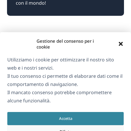
con il mondo!
Gestione del consenso per i
cookie
Utilizziamo i cookie per ottimizzare il nostro sito
web e i nostri servizi.
Informazioni su WPML
Il tuo consenso ci permette di elaborare dati come il
GDPR e Informativa sulla Privacy
comportamento di navigazione.
Il mancato consenso potrebbe compromettere
(si
Unisciti al nostro team
alcune funzionalità.
apre
(si
(si
(si
in
apre
apre
apre
una
Accetta
in
in
in
Italiano
nuova
una
una
una