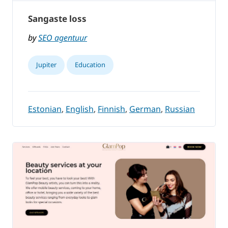
Sangaste loss
by
SEO agentuur
Jupiter
Education
Estonian
,
English
,
Finnish
,
German
,
Russian