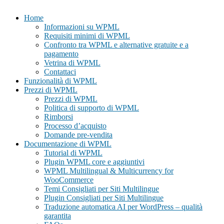
Home
Informazioni su WPML
Requisiti minimi di WPML
Confronto tra WPML e alternative gratuite e a
pagamento
Vetrina di WPML
Contattaci
Funzionalità di WPML
Prezzi di WPML
Prezzi di WPML
Politica di supporto di WPML
Rimborsi
Processo d’acquisto
Domande pre-vendita
Documentazione di WPML
Tutorial di WPML
Plugin WPML core e aggiuntivi
WPML Multilingual & Multicurrency for
WooCommerce
Temi Consigliati per Siti Multilingue
Plugin Consigliati per Siti Multilingue
Traduzione automatica AI per WordPress – qualità
garantita