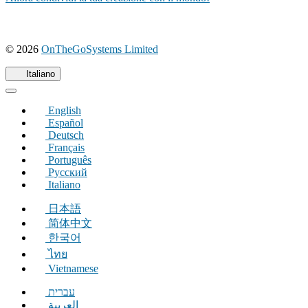
(si
© 2026
OnTheGoSystems Limited
apre
in
Italiano
una
nuova
English
finestra)
Español
Deutsch
Français
Português
Русский
Italiano
日本語
简体中文
한국어
ไทย
Vietnamese
עברית
العربية