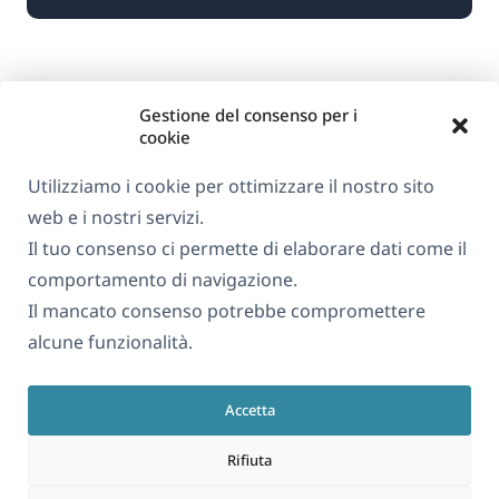
Gestione del consenso per i
cookie
Utilizziamo i cookie per ottimizzare il nostro sito
web e i nostri servizi.
Informazioni su WPML
Il tuo consenso ci permette di elaborare dati come il
GDPR e Informativa sulla Privacy
comportamento di navigazione.
Il mancato consenso potrebbe compromettere
(si
Unisciti al nostro team
alcune funzionalità.
apre
(si
(si
(si
in
apre
apre
apre
una
Accetta
in
in
in
Italiano
nuova
una
una
una
Rifiuta
finestra)
nuova
nuova
nuova
(si
© 2026
OnTheGoSystems Limited
finestra)
finestra)
finestra)