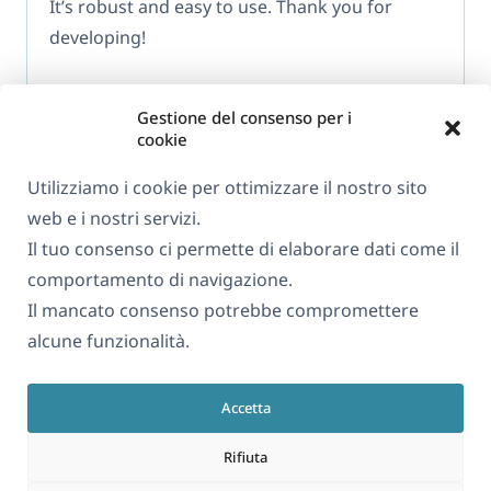
It’s robust and easy to use. Thank you for
developing!
Gestione del consenso per i
cookie
Utilizziamo i cookie per ottimizzare il nostro sito
web e i nostri servizi.
Informazioni su WPML
Il tuo consenso ci permette di elaborare dati come il
GDPR e Informativa sulla Privacy
comportamento di navigazione.
Il mancato consenso potrebbe compromettere
(si
Unisciti al nostro team
alcune funzionalità.
apre
(si
(si
(si
in
apre
apre
apre
una
Accetta
in
in
in
Italiano
nuova
una
una
una
Rifiuta
finestra)
nuova
nuova
nuova