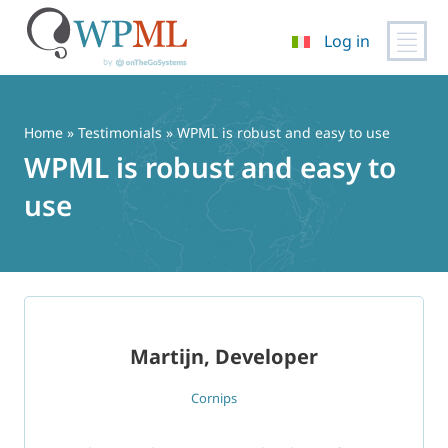
Log in
Vai
al
contenuto
Home
»
Testimonials
» WPML is robust and easy to use
WPML is robust and easy to
use
Martijn, Developer
Cornips