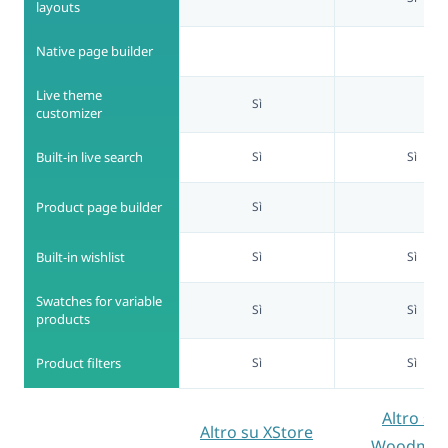
layouts
Native page builder
Live theme
Sì
customizer
Built-in live search
Sì
Sì
Product page builder
Sì
Built-in wishlist
Sì
Sì
Swatches for variable
Sì
Sì
products
Product filters
Sì
Sì
Altro su
Altro su XStore
Woodmar