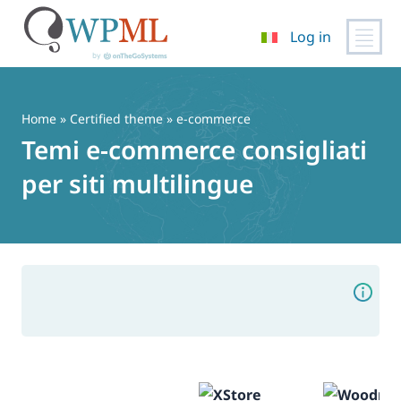
Log in
Vai
al
contenuto
Home
»
Certified theme
» e-commerce
Temi e-commerce consigliati
per siti multilingue