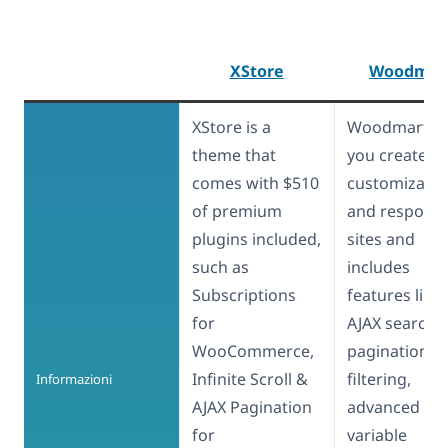
XStore
Woodmar
XStore is a
Woodmart he
theme that
you create fu
comes with $510
customizable
of premium
and responsi
plugins included,
sites and
such as
includes
Subscriptions
features like
for
AJAX search,
WooCommerce,
pagination, 
Infinite Scroll &
filtering,
Informazioni
AJAX Pagination
advanced
for
variable