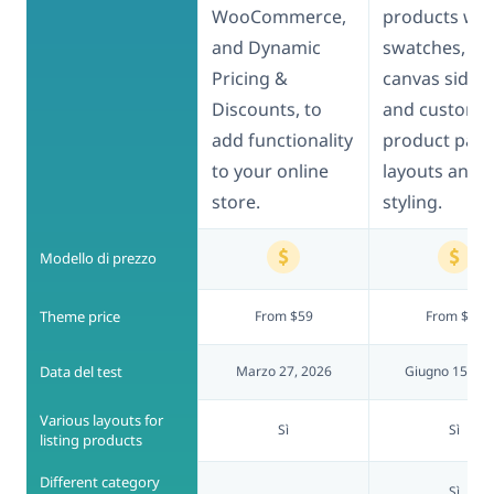
WooCommerce,
products wit
and Dynamic
swatches, off
Pricing &
canvas sideb
Discounts, to
and custom
add functionality
product pag
to your online
layouts and
store.
styling.
Modello di prezzo
Theme price
From $59
From $59
Data del test
Marzo 27, 2026
Giugno 15, 20
Various layouts for
Sì
Sì
listing products
Different category
Sì