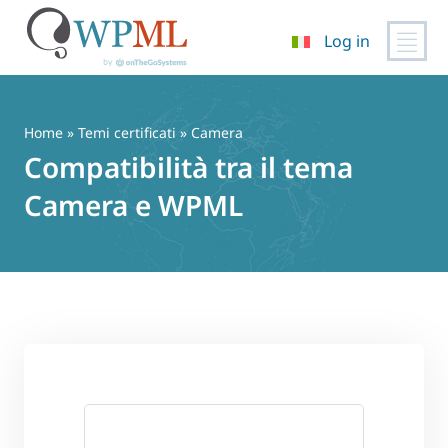
Log in
Vai
al
contenuto
Home
»
Temi certificati
» Camera
Compatibilità tra il tema
Camera e WPML