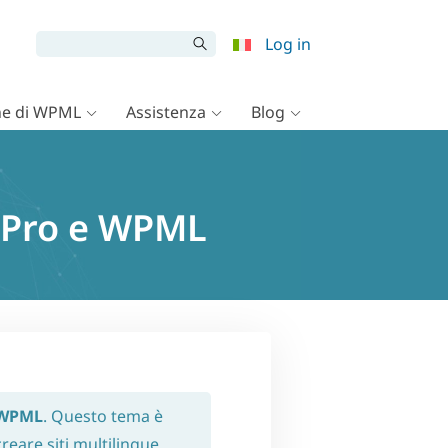
Log in
e di WPML
Assistenza
Blog
e Pro e WPML
 WPML
. Questo tema è
reare siti multilingue