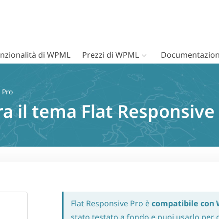
nzionalità di WPML
Prezzi di WPML
Documentazion
 Pro
ra il tema Flat Responsiv
Flat Responsive Pro è
compatibile con
stato testato a fondo e puoi usarlo per c