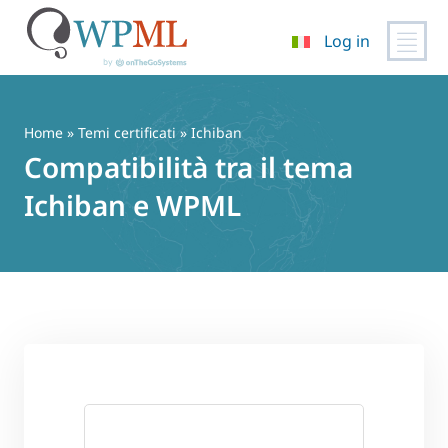
Log in
Vai
al
contenuto
Home
»
Temi certificati
» Ichiban
Compatibilità tra il tema
Ichiban e WPML