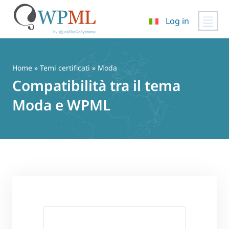
Log in
Vai
al
contenuto
Home
»
Temi certificati
» Moda
Compatibilità tra il tema
Moda e WPML