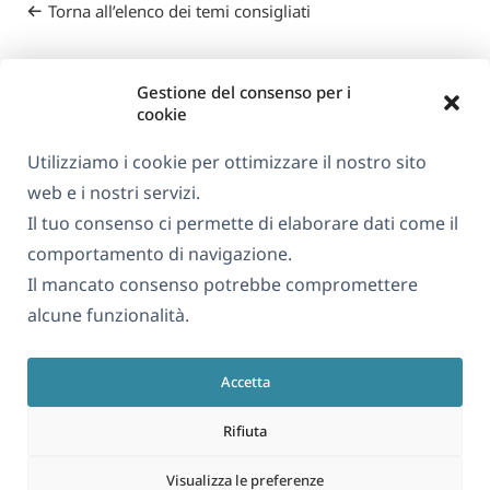
Torna all’elenco dei temi consigliati
Gestione del consenso per i
cookie
Utilizziamo i cookie per ottimizzare il nostro sito
web e i nostri servizi.
Informazioni su WPML
Il tuo consenso ci permette di elaborare dati come il
GDPR e Informativa sulla Privacy
comportamento di navigazione.
Il mancato consenso potrebbe compromettere
(si
Unisciti al nostro team
alcune funzionalità.
apre
(si
(si
(si
in
apre
apre
apre
una
Accetta
in
in
in
Italiano
nuova
una
una
una
Rifiuta
finestra)
nuova
nuova
nuova
(si
© 2026
OnTheGoSystems Limited
finestra)
finestra)
finestra)
Visualizza le preferenze