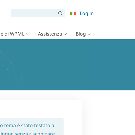
Log in
e di WPML
Assistenza
Blog
o tema è stato testato a
ilingue senza riscontrare