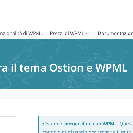
nzionalità di WPML
Prezzi di WPML
Documentazion
ra il tema Ostion e WPML
Ostion è
compatibile con WPML
. Quest
fondo e puoi usarlo per creare siti mult