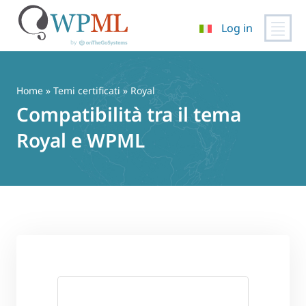
Log in
Vai
al
contenuto
Home
»
Temi certificati
» Royal
Compatibilità tra il tema
Royal e WPML