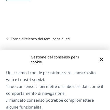
Torna all’elenco dei temi consigliati
Gestione del consenso per i
cookie
Utilizziamo i cookie per ottimizzare il nostro sito
web e i nostri servizi.
Informazioni su WPML
Il tuo consenso ci permette di elaborare dati come il
GDPR e Informativa sulla Privacy
comportamento di navigazione.
Il mancato consenso potrebbe compromettere
(si
Unisciti al nostro team
alcune funzionalità.
apre