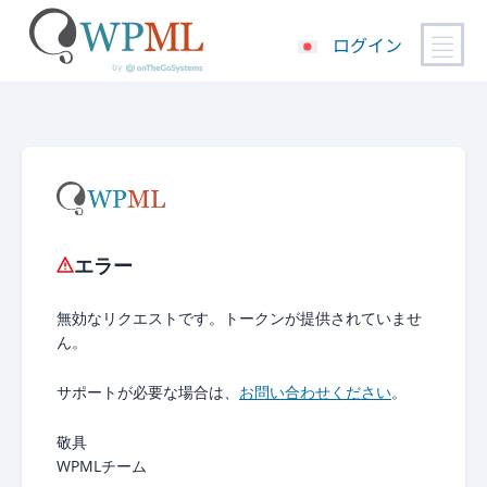
ログイン
コ
ン
テ
ン
ツ
へ
ス
エラー
キ
ッ
無効なリクエストです。トークンが提供されていませ
プ
ん。
サポートが必要な場合は、
お問い合わせください
。
敬具
WPMLチーム