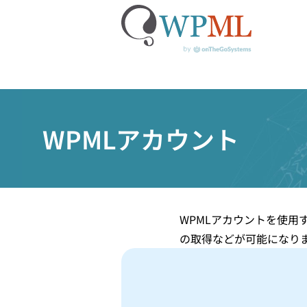
コ
ン
WPMLアカウント
テ
ン
ツ
へ
ス
キ
WPMLアカウントを使用
ッ
の取得などが可能になり
プ