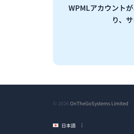
WPMLアカウント
り、サ
（
© 2026
OnTheGoSystems Limited
し
い
日本語
ウ