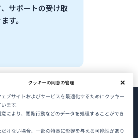
ド、サポートの受け取
きます。
クッキーの同意の管理
ウェブサイトおよびサービスを最適化するためにクッキー
ています。
WPMLについて
同意により、閲覧行動などのデータを処理することができ
GDPRおよびプライバシーポリシー
（新
チームに参加
ただけない場合、一部の特長に影響を与える可能性があり
し