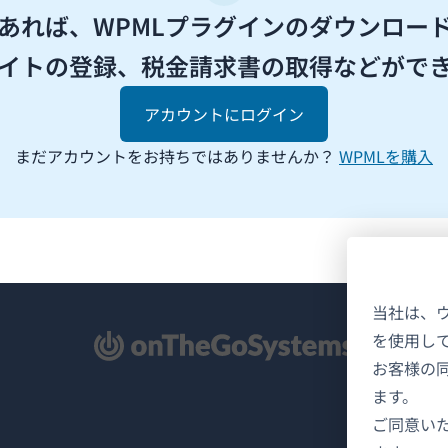
があれば、WPMLプラグインのダウンロー
イトの登録、税金請求書の取得などがで
アカウントにログイン
まだアカウントをお持ちではありませんか？
WPMLを購入
当社は、
を使用し
新
お客様の
ます。
ご同意い