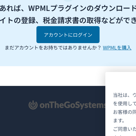
があれば、WPMLプラグインのダウンロー
イトの登録、税金請求書の取得などがで
アカウントにログイン
まだアカウントをお持ちではありませんか？
WPMLを購入
当社は、
を使用し
新
お客様の
ます。
ご同意い