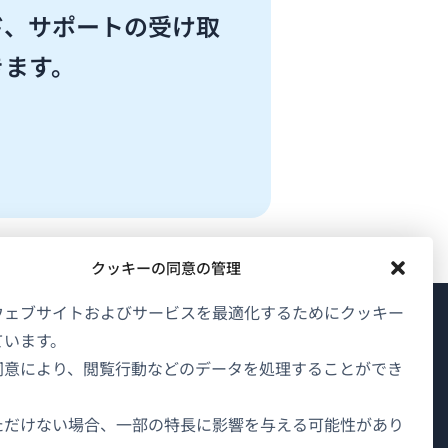
ド、サポートの受け取
きます。
クッキーの同意の管理
ウェブサイトおよびサービスを最適化するためにクッキー
ています。
WPMLについて
同意により、閲覧行動などのデータを処理することができ
GDPRおよびプライバシーポリシー
（新
チームに参加
ただけない場合、一部の特長に影響を与える可能性があり
し