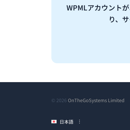
WPMLアカウント
り、サ
（
© 2026
OnTheGoSystems Limited
し
い
日本語
ウ