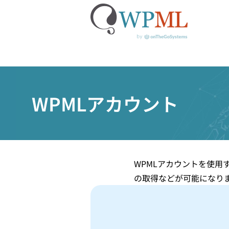
コ
ン
WPMLアカウント
テ
ン
ツ
へ
ス
キ
WPMLアカウントを使用
ッ
の取得などが可能になり
プ