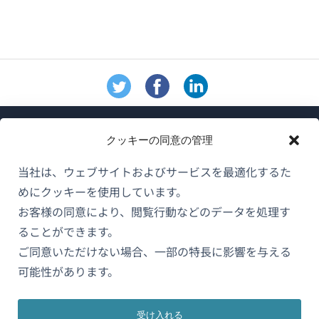
クッキーの同意の管理
当社は、ウェブサイトおよびサービスを最適化するた
めにクッキーを使用しています。
WPMLについて
お客様の同意により、閲覧行動などのデータを処理す
GDPRおよびプライバシーポリシー
ることができます。
（新
ご同意いただけない場合、一部の特長に影響を与える
チームに参加
し
可能性があります。
（新
（新
（新
い
し
し
し
ウ
い
い
い
受け入れる