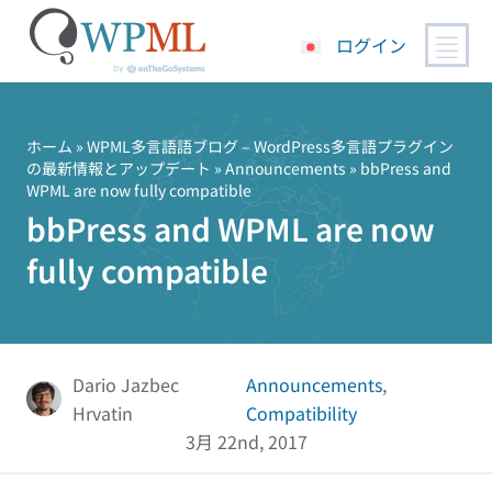
ログイン
コ
ン
テ
ホーム
»
WPML多言語語ブログ – WordPress多言語プラグイン
の最新情報とアップデート
»
Announcements
» bbPress and
ン
WPML are now fully compatible
ツ
bbPress and WPML are now
へ
ス
fully compatible
キ
ッ
プ
Dario Jazbec
Announcements
,
Hrvatin
Compatibility
3月 22nd, 2017