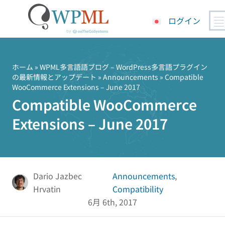
ログイン
コ
ン
テ
ホーム
»
WPML多言語語ブログ – WordPress多言語プラグイン
の最新情報とアップデート
»
Announcements
» Compatible
ン
WooCommerce Extensions – June 2017
ツ
Compatible WooCommerce
へ
ス
Extensions – June 2017
キ
ッ
プ
Dario Jazbec
Announcements
,
Hrvatin
Compatibility
6月 6th, 2017