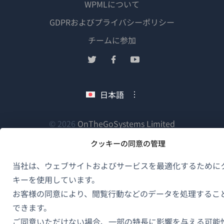
WPMLについて
GDPRおよびプライバシーポリシー
（新
チームに参加
し
（新
（新
（新
い
し
し
し
ウ
い
い
い
日本語
ィ
ウ
ウ
ウ
ン
ィ
ィ
ィ
ン
ン
ン
（新
© 2026
OnTheGoSystems Limited
ド
ド
ド
ド
し
ウ
クッキーの同意の管理
ウ
ウ
ウ
い
で
で
で
で
ウ
開
当社は、ウェブサイトおよびサービスを最適化するために
開
開
開
ィ
き
キーを使用しています。
き
き
き
ン
ま
お客様の同意により、閲覧行動などのデータを処理するこ
ま
ま
ま
ド
す）
できます。
す）
す）
す）
ウ
ご同意いただけない場合、一部の特長に影響を与える可能