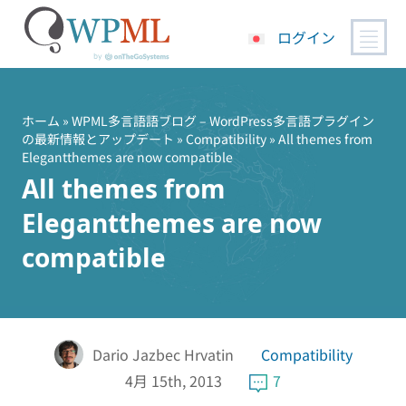
ログイン
コ
ン
テ
ホーム
»
WPML多言語語ブログ – WordPress多言語プラグイン
の最新情報とアップデート
»
Compatibility
» All themes from
ン
Elegantthemes are now compatible
ツ
All themes from
へ
ス
Elegantthemes are now
キ
compatible
ッ
プ
Dario Jazbec Hrvatin
Compatibility
4月 15th, 2013
7