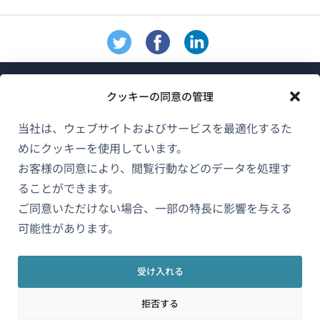
クッキーの同意の管理
当社は、ウェブサイトおよびサービスを最適化するた
めにクッキーを使用しています。
WPMLについて
お客様の同意により、閲覧行動などのデータを処理す
GDPRおよびプライバシーポリシー
ることができます。
（新
ご同意いただけない場合、一部の特長に影響を与える
チームに参加
し
可能性があります。
（新
（新
（新
い
し
し
し
ウ
い
い
い
受け入れる
日本語
ィ
ウ
ウ
ウ
拒否する
ン
ィ
ィ
ィ