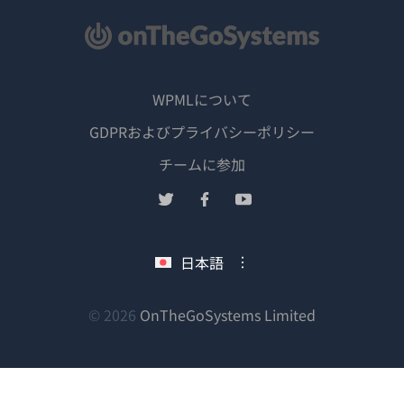
WPMLについて
GDPRおよびプライバシーポリシー
（新
チームに参加
し
（新
（新
（新
い
し
し
し
ウ
い
い
い
日本語
ィ
ウ
ウ
ウ
ン
ィ
ィ
ィ
ン
ン
ン
（新
© 2026
OnTheGoSystems Limited
ド
ド
ド
ド
し
ウ
ウ
ウ
ウ
い
で
で
で
で
ウ
開
開
開
開