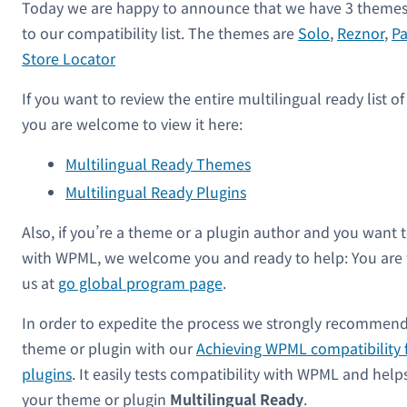
Today we are happy to announce that we have 3 themes 
to our compatibility list. The themes are
Solo
,
Reznor
,
Pa
Store Locator
If you want to review the entire multilingual ready list 
you are welcome to view it here:
Multilingual Ready Themes
Multilingual Ready Plugins
Also, if you’re a theme or a plugin author and you want 
with WPML, we welcome you and ready to help: You are
us at
go global program page
.
In order to expedite the process we strongly recommend
theme or plugin with our
Achieving WPML compatibility 
plugins
. It easily tests compatibility with WPML and hel
your theme or plugin
Multilingual Ready
.