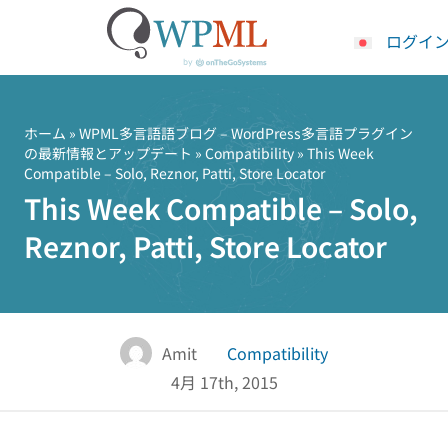
ログイ
コ
ン
テ
ホーム
»
WPML多言語語ブログ – WordPress多言語プラグイン
の最新情報とアップデート
»
Compatibility
» This Week
ン
Compatible – Solo, Reznor, Patti, Store Locator
ツ
This Week Compatible – Solo,
へ
ス
Reznor, Patti, Store Locator
キ
ッ
プ
Amit
Compatibility
4月 17th, 2015