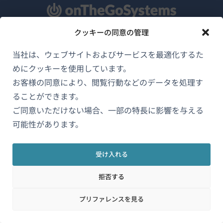
クッキーの同意の管理
WPMLについて
当社は、ウェブサイトおよびサービスを最適化するた
GDPRおよびプライバシーポリシー
めにクッキーを使用しています。
（新
チームに参加
お客様の同意により、閲覧行動などのデータを処理す
し
ることができます。
（新
（新
（新
い
ご同意いただけない場合、一部の特長に影響を与える
し
し
し
ウ
可能性があります。
い
い
い
日本語
ィ
ウ
ウ
ウ
ン
ィ
ィ
ィ
受け入れる
ン
ン
ン
（新
© 2026
OnTheGoSystems Limited
ド
ド
ド
ド
拒否する
し
ウ
ウ
ウ
ウ
い
で
プリファレンスを見る
で
で
で
ウ
開
開
開
開
ィ
き