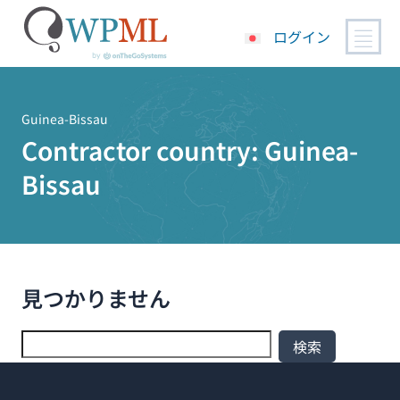
ログイン
コ
ン
テ
Guinea-Bissau
ン
Contractor country:
Guinea-
ツ
Bissau
へ
ス
キ
ッ
プ
見つかりません