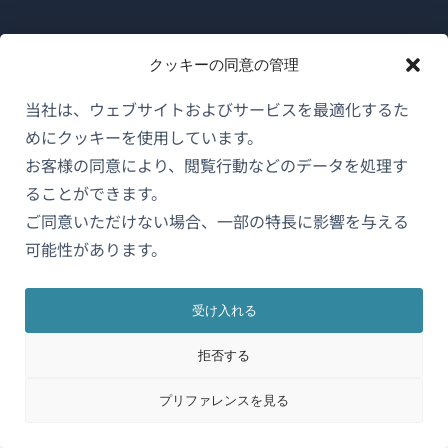
WPMLについて
クッキーの同意の管理
GDPRおよびプライバシーポリシー
当社は、ウェブサイトおよびサービスを最適化するた
（新
チームに参加
めにクッキーを使用しています。
し
お客様の同意により、閲覧行動などのデータを処理す
（新
（新
（新
い
し
し
し
ることができます。
ウ
い
い
い
ご同意いただけない場合、一部の特長に影響を与える
日本語
ィ
ウ
ウ
ウ
可能性があります。
ン
ィ
ィ
ィ
ン
ン
ン
（新
© 2026
OnTheGoSystems Limited
ド
受け入れる
ド
ド
ド
し
ウ
ウ
ウ
ウ
い
で
拒否する
で
で
で
ウ
開
開
開
開
プリファレンスを見る
ィ
き
き
き
き
ン
ま
ま
ま
ま