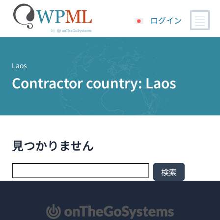
ログイン
コ
ン
テ
Laos
ン
Contractor country:
Laos
ツ
へ
ス
キ
ッ
見つかりません
プ