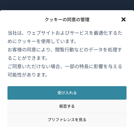
WPMLについて
クッキーの同意の管理
GDPRおよびプライバシーポリシー
当社は、ウェブサイトおよびサービスを最適化するた
（新
チームに参加
めにクッキーを使用しています。
し
お客様の同意により、閲覧行動などのデータを処理す
（新
（新
（新
い
し
し
し
ることができます。
ウ
い
い
い
ご同意いただけない場合、一部の特長に影響を与える
日本語
ィ
ウ
ウ
ウ
可能性があります。
ン
ィ
ィ
ィ
ン
ン
ン
（新
© 2026
OnTheGoSystems Limited
ド
受け入れる
ド
ド
ド
し
ウ
ウ
ウ
ウ
い
で
拒否する
で
で
で
ウ
開
開
開
開
プリファレンスを見る
ィ
き
き
き
き
ン
ま
ま
ま
ま