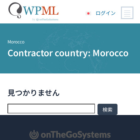
ログイン
コ
ン
テ
Morocco
ン
Contractor country:
Morocco
ツ
へ
ス
キ
ッ
見つかりません
プ