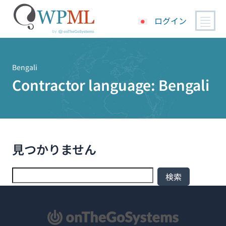
ログイン
コ
ン
テ
Bengali
ン
Contractor language:
Bengali
ツ
へ
ス
キ
ッ
見つかりません
プ