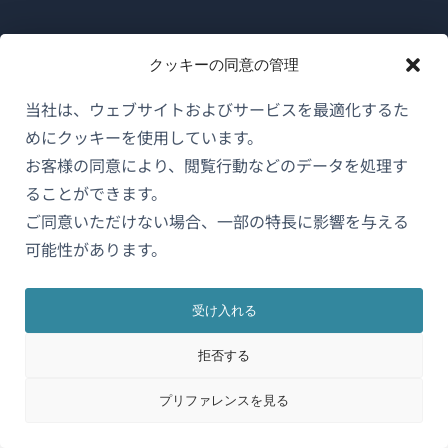
WPMLについて
クッキーの同意の管理
GDPRおよびプライバシーポリシー
当社は、ウェブサイトおよびサービスを最適化するた
（新
チームに参加
めにクッキーを使用しています。
し
お客様の同意により、閲覧行動などのデータを処理す
（新
（新
（新
い
し
し
し
ることができます。
ウ
い
い
い
ご同意いただけない場合、一部の特長に影響を与える
日本語
ィ
ウ
ウ
ウ
可能性があります。
ン
ィ
ィ
ィ
ン
ン
ン
（新
© 2026
OnTheGoSystems Limited
ド
受け入れる
ド
ド
ド
し
ウ
ウ
ウ
ウ
い
で
拒否する
で
で
で
ウ
開
開
開
開
プリファレンスを見る
ィ
き
き
き
き
ン
ま
ま
ま
ま