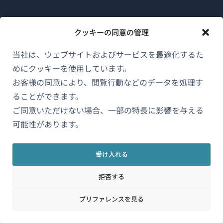
WPMLについて
クッキーの同意の管理
GDPRおよびプライバシーポリシー
当社は、ウェブサイトおよびサービスを最適化するた
（新
チームに参加
めにクッキーを使用しています。
し
お客様の同意により、閲覧行動などのデータを処理す
（新
（新
（新
い
し
し
し
ることができます。
ウ
い
い
い
ご同意いただけない場合、一部の特長に影響を与える
日本語
ィ
ウ
ウ
ウ
可能性があります。
ン
ィ
ィ
ィ
ン
ン
ン
（新
© 2026
OnTheGoSystems Limited
ド
受け入れる
ド
ド
ド
し
ウ
ウ
ウ
ウ
い
で
拒否する
で
で
で
ウ
開
開
開
開
プリファレンスを見る
ィ
き
き
き
き
ン
ま
ま
ま
ま