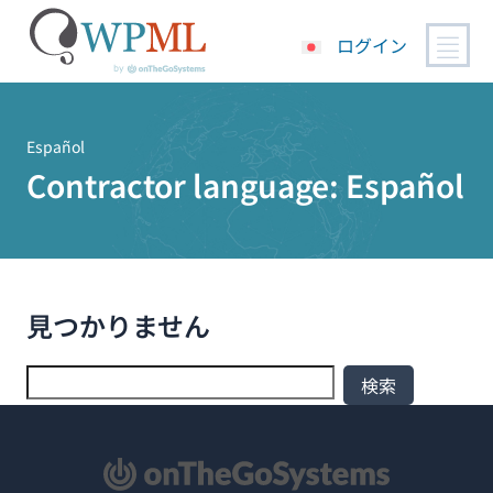
ログイン
コ
ン
テ
Español
ン
Contractor language:
Español
ツ
へ
ス
キ
ッ
見つかりません
プ