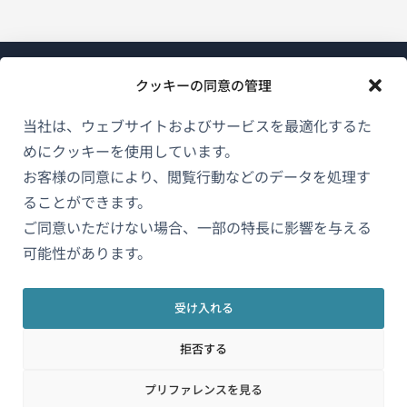
クッキーの同意の管理
当社は、ウェブサイトおよびサービスを最適化するた
めにクッキーを使用しています。
WPMLについて
お客様の同意により、閲覧行動などのデータを処理す
GDPRおよびプライバシーポリシー
ることができます。
（新
ご同意いただけない場合、一部の特長に影響を与える
チームに参加
し
可能性があります。
（新
（新
（新
い
し
し
し
ウ
い
い
い
受け入れる
日本語
ィ
ウ
ウ
ウ
拒否する
ン
ィ
ィ
ィ
ン
ン
ン
（新
© 2026
OnTheGoSystems Limited
ド
プリファレンスを見る
ド
ド
ド
し
ウ