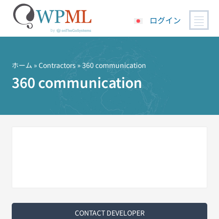
ログイン
コ
ン
テ
ホーム
»
Contractors
» 360 communication
ン
360 communication
ツ
へ
ス
キ
ッ
プ
CONTACT DEVELOPER