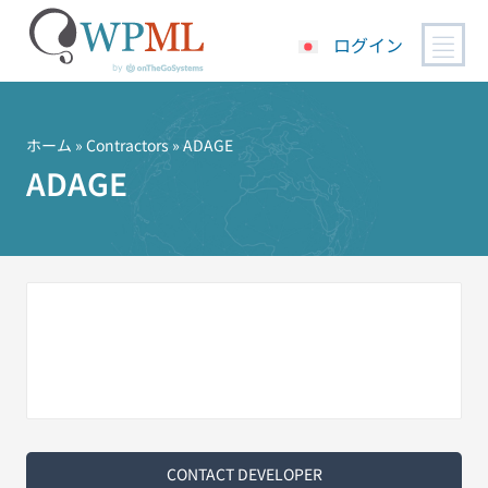
ログイン
コ
ン
テ
ホーム
»
Contractors
» ADAGE
ン
ADAGE
ツ
へ
ス
キ
ッ
プ
CONTACT DEVELOPER