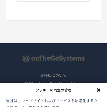
WPMLについて
GDPRおよびプライバシーポリシー
クッキーの同意の管理
（新
チームに参加
し
当社は、ウェブサイトおよびサービスを最適化するた
（新
（新
（新
い