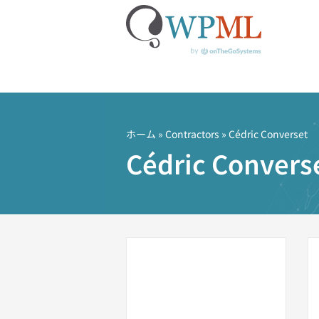
コ
ン
テ
ホーム
»
Contractors
» Cédric Converset
ン
Cédric Convers
ツ
へ
ス
キ
ッ
プ