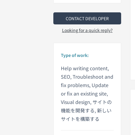
CONTACT DEVELOPER
Looking for a quick reply?
Type of work:
Help writing content,
SEO, Troubleshoot and
fix problems, Update
or fix an existing site,
Visual design, サイトの
機能を開発する, 新しい
サイトを構築する