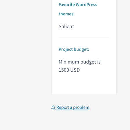
Favorite WordPress
themes:
Salient
Project budget:
Minimum budget is
1500 USD
Report a problem