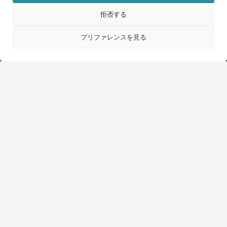
拒否する
プリファレンスを見る
WPMLについて
GDPRおよびプライバシーポリシー
（新
チームに参加
し
（新
（新
（新
い
し
し
し
ウ
い
い
い
日本語
ィ
ウ
ウ
ウ
ン
ィ
ィ
ィ
ン
ン
ン
（新
© 2026
OnTheGoSystems Limited
ド