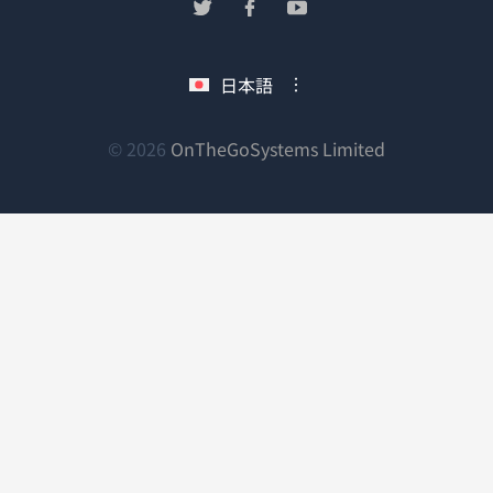
（新
（新
（新
い
し
し
し
ウ
い
い
い
日本語
ィ
ウ
ウ
ウ
ン
ィ
ィ
ィ
ン
ン
ン
（新
© 2026
OnTheGoSystems Limited
ド
ド
ド
ド
し
ウ
ウ
ウ
ウ
い
で
で
で
で
ウ
開
開
開
開
ィ
き
き
き
き
ン
ま
ま
ま
ま
ド
す）
す）
す）
す）
ウ
で
開
き
ま