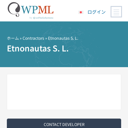
ログイン
コ
ン
テ
ホーム
»
Contractors
» Etnonautas S. L.
ン
Etnonautas S. L.
ツ
へ
ス
キ
ッ
プ
CONTACT DEVELOPER