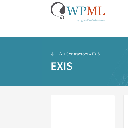
コ
ン
テ
ホーム
»
Contractors
» EXIS
ン
EXIS
ツ
へ
ス
キ
ッ
プ