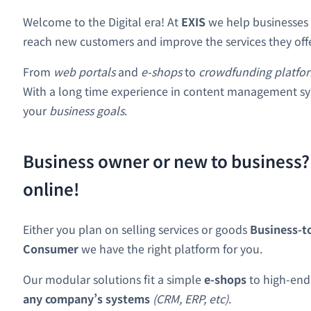
Welcome to the Digital era! At
EXIS
we help businesses 
reach new customers and improve the services they offe
From
web portals
and
e-shops
to
crowdfunding platfo
With a long time experience in content management sy
your
business goals
.
Business owner or new to business? 
online!
Either you plan on selling services or goods
Business-t
Consumer
we have the right platform for you.
Our modular solutions fit a simple
e-shops
to high-end
any company’s systems
(CRM, ERP, etc)
.