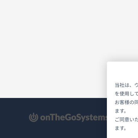
当社は、
を使用し
お客様の
ます。
新
ご同意い
ます。