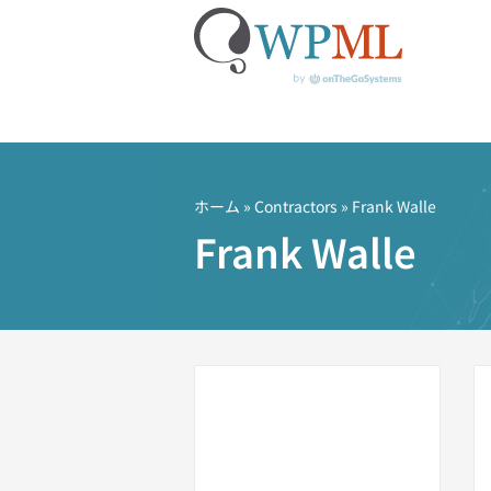
コ
ン
テ
ホーム
»
Contractors
» Frank Walle
ン
Frank Walle
ツ
へ
ス
キ
ッ
プ