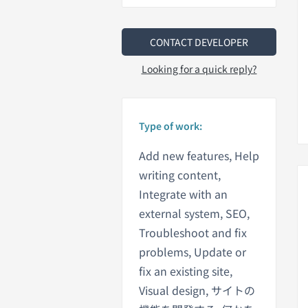
CONTACT DEVELOPER
Looking for a quick reply?
Type of work:
Add new features, Help
writing content,
Integrate with an
external system, SEO,
Troubleshoot and fix
problems, Update or
fix an existing site,
Visual design, サイトの