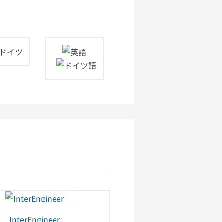
ドイツ
InterEngineer