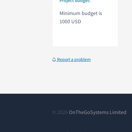
Project budget:
Minimum budget is
1000 USD
Report a problem
（
© 2026
OnTheGoSystems Limited
し
い