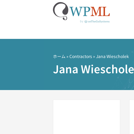
コ
ン
テ
ホーム
»
Contractors
» Jana Wiescholek
ン
Jana Wieschol
ツ
へ
ス
キ
ッ
プ