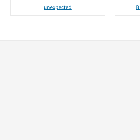
unexpected
B