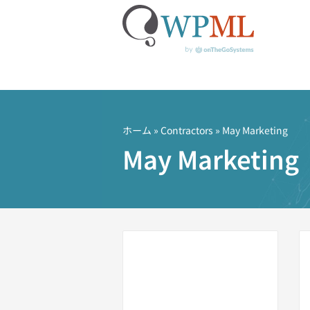
コ
ン
テ
ホーム
»
Contractors
» May Marketing
ン
May Marketing
ツ
へ
ス
キ
ッ
プ