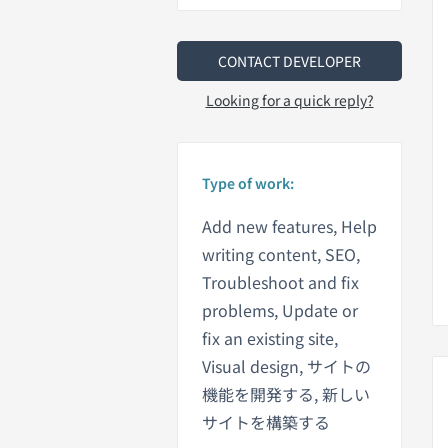
CONTACT DEVELOPER
Looking for a quick reply?
Type of work:
Add new features, Help
writing content, SEO,
Troubleshoot and fix
problems, Update or
fix an existing site,
Visual design, サイトの
機能を開発する, 新しい
サイトを構築する