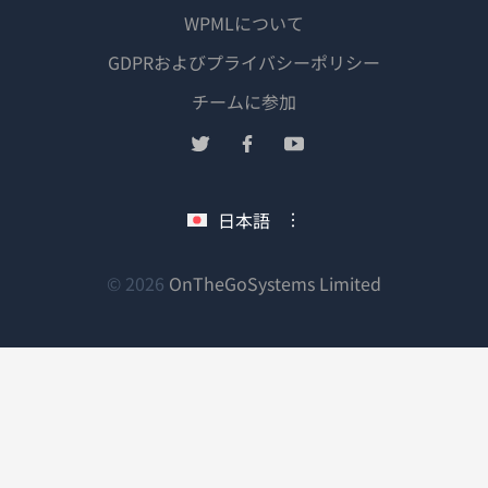
WPMLについて
GDPRおよびプライバシーポリシー
（新
チームに参加
し
（新
（新
（新
い
し
し
し
ウ
い
い
い
日本語
ィ
ウ
ウ
ウ
ン
ィ
ィ
ィ
ン
ン
ン
（新
© 2026
OnTheGoSystems Limited
ド
ド
ド
ド
し
ウ
ウ
ウ
ウ
い
で
で
で
で
ウ
開
開
開
開
ィ
き
き
き
き
ン
ま
ま
ま
ま
ド
す）
す）
す）
す）