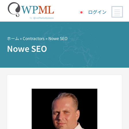
ログイン
コ
ン
テ
ホーム
»
Contractors
» Nowe SEO
ン
Nowe SEO
ツ
へ
ス
キ
ッ
プ