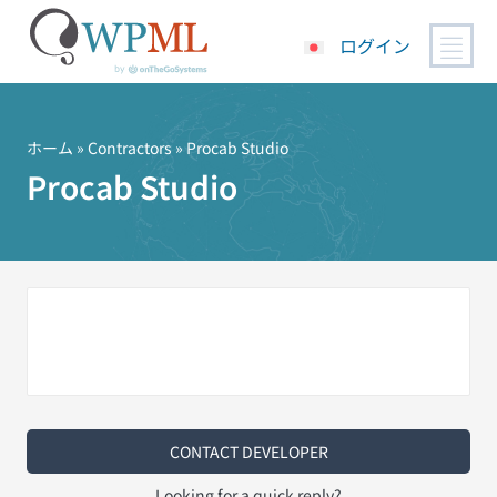
ログイン
コ
ン
テ
ホーム
»
Contractors
» Procab Studio
ン
Procab Studio
ツ
へ
ス
キ
ッ
プ
CONTACT DEVELOPER
Looking for a quick reply?