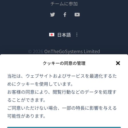
（新
チームに参加
し
（新
（新
（新
い
し
し
し
ウ
い
い
い
日本語
ィ
ウ
ウ
ウ
ン
ィ
ィ
ィ
ン
ン
ン
（新
© 2026
OnTheGoSystems Limited
ド
ド
ド
ド
し
ウ
クッキーの同意の管理
ウ
ウ
ウ
い
で
で
で
で
ウ
開
当社は、ウェブサイトおよびサービスを最適化するた
開
開
開
ィ
き
めにクッキーを使用しています。
き
き
き
ン
ま
お客様の同意により、閲覧行動などのデータを処理す
ま
ま
ま
ド
す）
ることができます。
す）
す）
す）
ウ
ご同意いただけない場合、一部の特長に影響を与える
で
可能性があります。
開