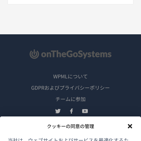
WPMLについて
GDPRおよびプライバシーポリシー
（新
チームに参加
し
（新
（新
（新
い
し
し
し
ウ
クッキーの同意の管理
い
い
い
日本語
ィ
ウ
ウ
ウ
当社は、ウェブサイトおよびサービスを最適化するた