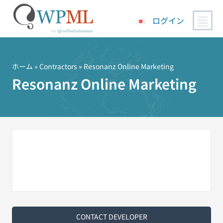
ログイン
コ
ン
テ
ホーム
»
Contractors
» Resonanz Online Marketing
ン
Resonanz Online Marketing
ツ
へ
ス
キ
ッ
プ
CONTACT DEVELOPER