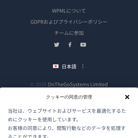
WPMLについて
GDPRおよびプライバシーポリシー
（新
チームに参加
し
（新
（新
（新
い
し
し
し
ウ
い
い
い
日本語
ィ
ウ
ウ
ウ
ン
ィ
ィ
ィ
ン
ン
ン
（新
© 2026
OnTheGoSystems Limited
ド
ド
ド
ド
し
ウ
クッキーの同意の管理
ウ
ウ
ウ
い
で
で
で
で
ウ
開
当社は、ウェブサイトおよびサービスを最適化するた
開
開
開
ィ
き
めにクッキーを使用しています。
き
き
き
ン
ま
お客様の同意により、閲覧行動などのデータを処理す
ま
ま
ま
ド
す）
ることができます。
す）
す）
す）