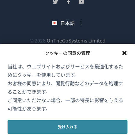
（新
（新
（新
い
し
し
し
ウ
い
い
い
日本語
ィ
ウ
ウ
ウ
ン
ィ
ィ
ィ
ン
ン
ン
（新
© 2026
OnTheGoSystems Limited
ド
ド
ド
ド
し
ウ
クッキーの同意の管理
ウ
ウ
ウ
い
で
で
で
で
ウ
開
当社は、ウェブサイトおよびサービスを最適化するた
開
開
開
ィ
き
めにクッキーを使用しています。
き
き
き
ン
ま
お客様の同意により、閲覧行動などのデータを処理す
ま
ま
ま
ド
す）
ることができます。
す）
す）
す）
ウ
ご同意いただけない場合、一部の特長に影響を与える
で
可能性があります。
開
き
受け入れる
ま