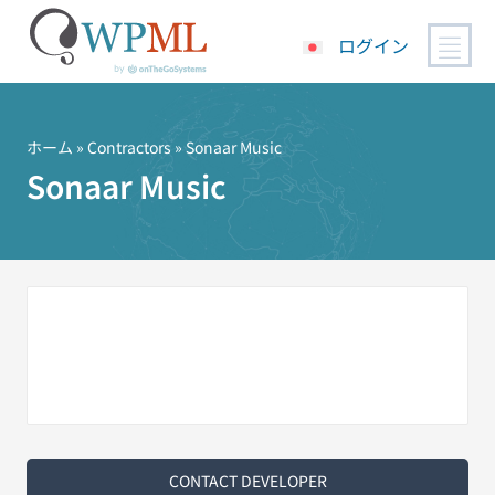
ログイン
コ
ン
テ
ホーム
»
Contractors
» Sonaar Music
ン
Sonaar Music
ツ
へ
ス
キ
ッ
プ
CONTACT DEVELOPER