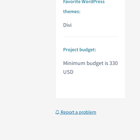
Favorite WordPress
themes:
Divi
Project budget:
Minimum budget is 330
USD
Report a problem