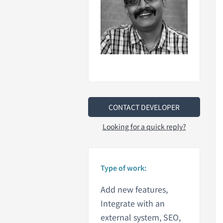
CONTACT DEVELOPER
Looking for a quick reply?
Type of work:
Add new features,
Integrate with an
external system, SEO,