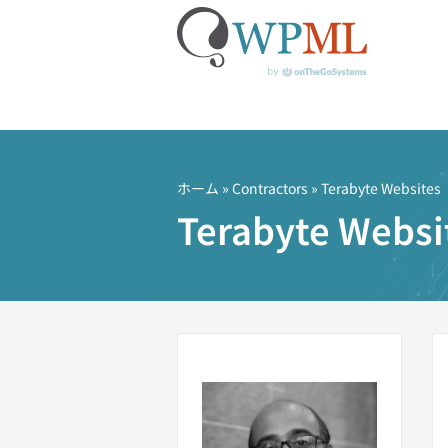
コ
ン
テ
ホーム
»
Contractors
» Terabyte Websites
ン
Terabyte Websi
ツ
へ
ス
キ
ッ
プ