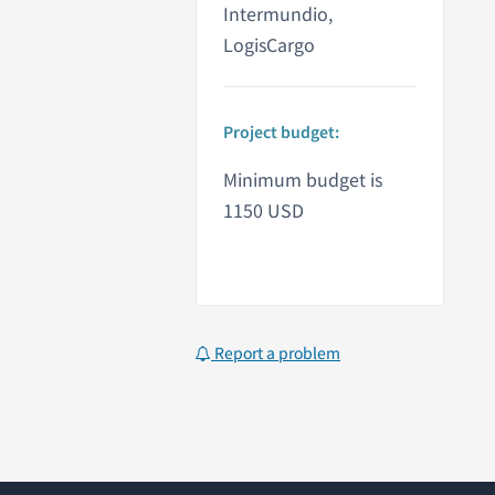
Intermundio,
LogisCargo
Project budget:
Minimum budget is
1150 USD
Report a problem