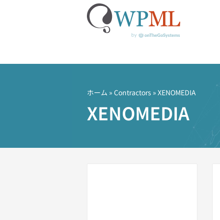
コ
ン
テ
ホーム
»
Contractors
» XENOMEDIA
ン
XENOMEDIA
ツ
へ
ス
キ
ッ
プ