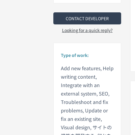
CONTACT DEVELOPER
Looking for a quick reply?
Type of work:
Add new features, Help
writing content,
Integrate with an
external system, SEO,
Troubleshoot and fix
problems, Update or
fix an existing site,
Visual design, サイトの