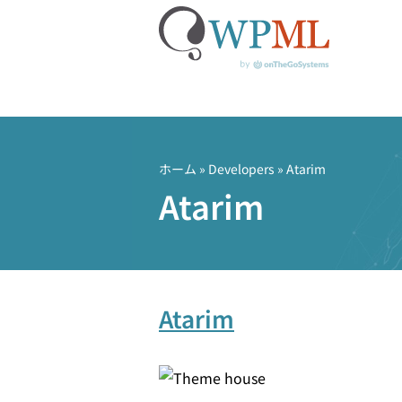
コ
ン
テ
ホーム
» Developers » Atarim
ン
Atarim
ツ
へ
ス
キ
ッ
Atarim
プ