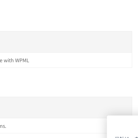
e with WPML
ns.