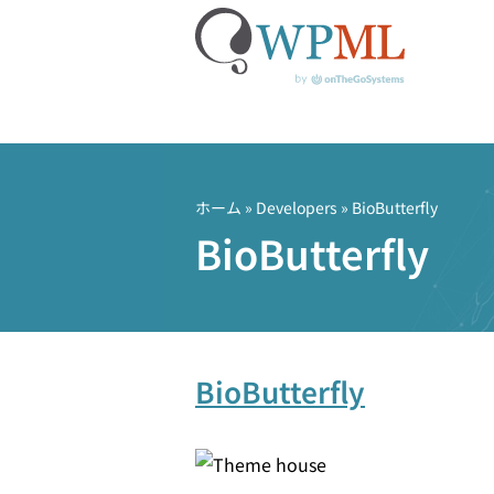
コ
ン
テ
ホーム
» Developers » BioButterfly
ン
BioButterfly
ツ
へ
ス
キ
ッ
BioButterfly
プ