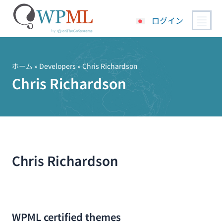
ログイン
コ
ン
テ
ホーム
» Developers » Chris Richardson
ン
Chris Richardson
ツ
へ
ス
キ
ッ
プ
Chris Richardson
WPML certified themes