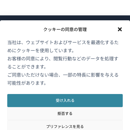
クッキーの同意の管理
当社は、ウェブサイトおよびサービスを最適化するた
めにクッキーを使用しています。
WPMLについて
お客様の同意により、閲覧行動などのデータを処理す
GDPRおよびプライバシーポリシー
ることができます。
（新
ご同意いただけない場合、一部の特長に影響を与える
チームに参加
し
可能性があります。
（新
（新
（新
い
し
し
し
ウ
い
い
い
受け入れる
日本語
ィ
ウ
ウ
ウ
拒否する
ン
ィ
ィ
ィ
ン
ン
ン
（新
© 2026
OnTheGoSystems Limited
ド
プリファレンスを見る
ド
ド
ド