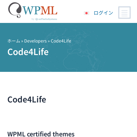
ログイン
コ
ン
テ
ホーム
» Developers » Code4Life
ン
Code4Life
ツ
へ
ス
キ
ッ
プ
Code4Life
WPML certified themes