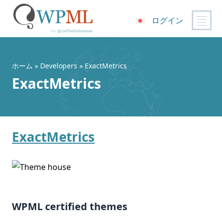
ログイン
コ
ン
テ
ホーム
» Developers » ExactMetrics
ン
ExactMetrics
ツ
へ
ス
キ
ExactMetrics
ッ
プ
WPML certified themes