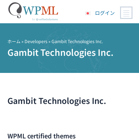
ログイン
コ
ン
テ
ホーム
» Developers » Gambit Technologies Inc.
ン
Gambit Technologies Inc.
ツ
へ
ス
キ
ッ
プ
Gambit Technologies Inc.
WPML certified themes