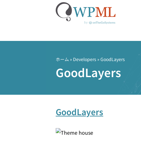
コ
ン
テ
ホーム
» Developers » GoodLayers
ン
GoodLayers
ツ
へ
ス
キ
ッ
GoodLayers
プ