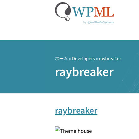
コ
ン
テ
ホーム
» Developers » raybreaker
ン
raybreaker
ツ
へ
ス
キ
ッ
raybreaker
プ