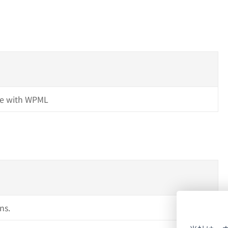
e with WPML
ns.