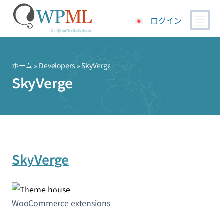
ログイン
コ
ン
テ
ホーム
» Developers » SkyVerge
ン
SkyVerge
ツ
へ
ス
キ
ッ
プ
SkyVerge
WooCommerce extensions