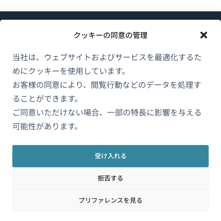
クッキーの同意の管理
当社は、ウェブサイトおよびサービスを最適化するた
めにクッキーを使用しています。
WPMLについて
お客様の同意により、閲覧行動などのデータを処理す
GDPRおよびプライバシーポリシー
ることができます。
（新
ご同意いただけない場合、一部の特長に影響を与える
チームに参加
し
可能性があります。
（新
（新
（新
い
し
し
し
ウ
い
い
い
受け入れる
日本語
ィ
ウ
ウ
ウ
拒否する
ン
ィ
ィ
ィ
ン
ン
ン
（新
© 2026
OnTheGoSystems Limited
ド
プリファレンスを見る
ド
ド
ド
し
ウ
ウ
ウ
ウ