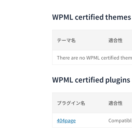
WPML certified themes
テーマ名
適合性
There are no WPML certified them
WPML certified plugins
プラグイン名
適合性
404page
Compatibl